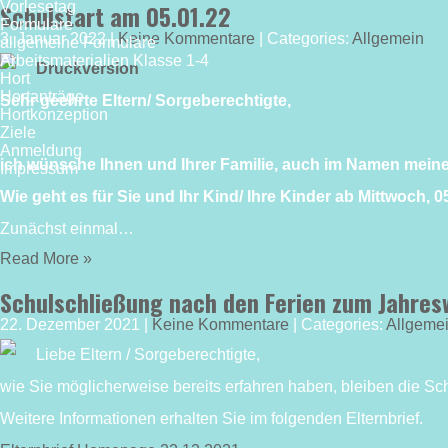
Vorlesetag
Schulstart am 05.01.22
Formulare
3. Januar 2022
|
Keine Kommentare
| Categories:
Allgemein
allgemeine Formulare
Arbeitsmaterialien Klasse 1-4
Druckversion
Hort
Hortanträge
Sehr geehrte Eltern/ Sorgeberechtigte,
Hortkonzeption
Ziele
Anmeldung
ich wünsche Ihnen und Ihrer Familie, auch im Namen meiner
Impressum
Wie geht es für Sie und Ihr Kind/ Ihre Kinder ab Mittwoch, 
Zunächst einmal…
Read More »
Schulschließung nach den Ferien zum Jahres
22. Dezember 2021
|
Keine Kommentare
| Categories:
Allgeme
Liebe Eltern / Sorgeberechtigte,
wie Sie möglicherweise bereits erfahren haben, bleiben die S
Weitere Informationen erhalten Sie im folgenden Elternbrief.