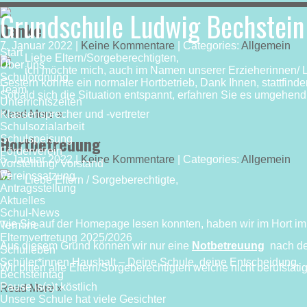
Grundschule Ludwig Bechstein
Danke
7. Januar 2022
|
Keine Kommentare
| Categories:
Allgemein
Start
Liebe Eltern/Sorgeberechtigten,
Über uns
ich möchte mich, auch im Namen unserer Erzieherinnen/ Le
Schulordnung
Gestern konnte ein normaler Hortbetrieb, Dank Ihnen, stattfinde
Team
Sobald sich die Situation entspannt, erfahren Sie es umgehen
Unterrichtszeiten
Klassensprecher und -vertreter
Read More »
Schulsozialarbeit
Hortbetreuung
Schulspeisung
Förderverein
5. Januar 2022
|
Keine Kommentare
| Categories:
Allgemein
Vorstellung/ Vorstand
Vereinssatzung
Liebe Eltern / Sorgeberechtigte,
Antragsstellung
Aktuelles
Schul-News
wie Sie auf der Homepage lesen konnten, haben wir im Hort i
Termine
Elternvertretung 2025/2026
Aus diesem Grund können wir nur eine
Notbetreuung
nach dem
Schulleben
Schüler*innen Haushalt – Deine Schule, deine Entscheidung
Wir bitten alle Eltern/Sorgeberechtigten welche nicht berufstäti
Bechsteintag
Pause is(s)t köstlich
Read More »
Unsere Schule hat viele Gesichter