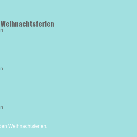
n Weihnachtsferien
in
in
in
 den Weihnachtsferien.