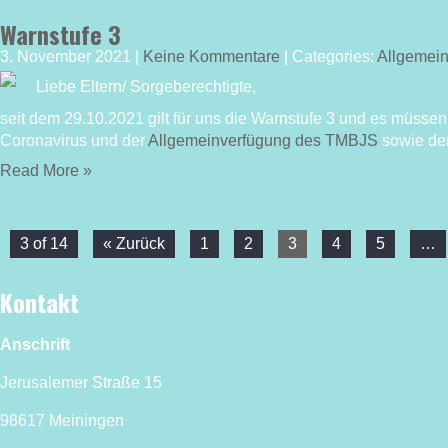
Warnstufe 3
3. November 2021
|
Keine Kommentare
| Categories:
Allgemei
Liebe Eltern/ Sorgeberechtigte,
seit dem 29.10.2021 gilt für uns die Warnstufe 3 und es müs
Coronavirus und der
Allgemeinverfügung des TMBJS
sowie de
Read More »
3 of 14
« Zurück
1
2
3
4
5
…
Kontakt
Anschrift
Jerusalemer Straße 15
98617 Meiningen