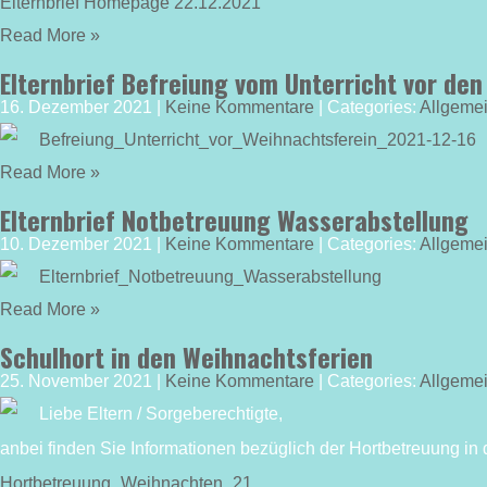
Elternbrief Homepage 22.12.2021
Read More »
Elternbrief Befreiung vom Unterricht vor de
16. Dezember 2021
|
Keine Kommentare
| Categories:
Allgeme
Befreiung_Unterricht_vor_Weihnachtsferein_2021-12-16
Read More »
Elternbrief Notbetreuung Wasserabstellung
10. Dezember 2021
|
Keine Kommentare
| Categories:
Allgeme
Elternbrief_Notbetreuung_Wasserabstellung
Read More »
Schulhort in den Weihnachtsferien
25. November 2021
|
Keine Kommentare
| Categories:
Allgeme
Liebe Eltern / Sorgeberechtigte,
anbei finden Sie Informationen bezüglich der Hortbetreuung in
Hortbetreuung_Weihnachten_21