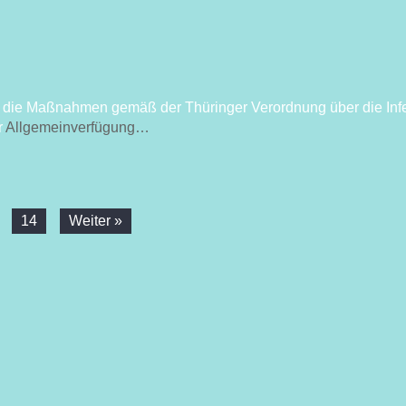
n
sen die Maßnahmen gemäß der Thüringer Verordnung über die In
r
Allgemeinverfügung…
14
Weiter »